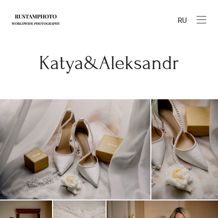
RU
Katya&Aleksandr